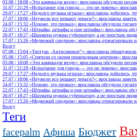
03.08 / 18:08
«Эти камикадзе везде»: ярославцы обсудили несов
31.07 / 21:29
«Испытание для города — это не ливень»: ярослав
29.07 / 17:27
«Недолго музыка играла»: ярославцы добились, ч
27.07 / 18:06
«Неужели все решают деньги?»: ярославцы замети
24.07 / 15:32
«Похоже, это провал»: ярославцы обсудили гигант
22.07 / 17:43
«Штрафы, штрафы и еще штрафы»: ярославцы обсу
20.07 / 18:27
«Шахматы нужны губернатору, а не простым людя
17.07 / 15:26
«Медвежий синдром»: ярославцы отреагировали на 
Волгу
07.08 / 15:04
«Тротуар „Антисамокат“»: ярославцы обнаружили
05.08 / 15:05
«Спятили со своим пешеходным центром»: яросла
03.08 / 18:08
«Эти камикадзе везде»: ярославцы обсудили несов
31.07 / 21:29
«Испытание для города — это не ливень»: ярослав
29.07 / 17:27
«Недолго музыка играла»: ярославцы добились, ч
27.07 / 18:06
«Неужели все решают деньги?»: ярославцы замети
24.07 / 15:32
«Похоже, это провал»: ярославцы обсудили гигант
22.07 / 17:43
«Штрафы, штрафы и еще штрафы»: ярославцы обсу
20.07 / 18:27
«Шахматы нужны губернатору, а не простым людя
17.07 / 15:26
«Медвежий синдром»: ярославцы отреагировали на 
Волгу
Теги
Ва
Бюджет
facepalm
Афиша