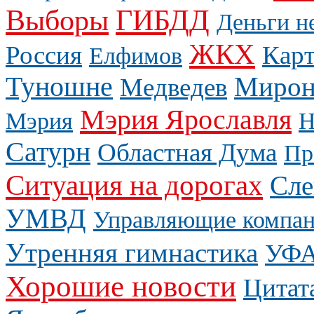
Выборы
ГИБДД
Деньги н
ЖКХ
Россия
Карт
Елфимов
Туношне
Мирон
Медведев
Мэрия Ярославля
Мэрия
Н
Сатурн
Областная Дума
Пр
Ситуация на дорогах
Сле
УМВД
Управляющие компа
Утренняя гимнастика
УФ
Хорошие новости
Цитат